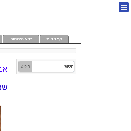
דף הבית
רקע היסטורי
אב
שמע