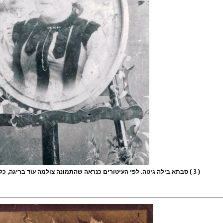
( 3 ) סבתא בילה גיטה. לפי העיטורים כנראה שהתמונה צולמה עוד בריגה, כלומר היא היתה בת 16 לערך, 1886